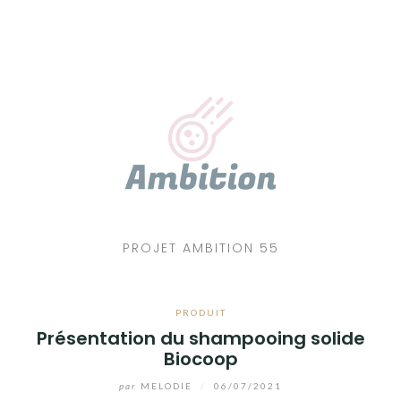
Aller
au
contenu
PROJET AMBITION 55
PRODUIT
Présentation du shampooing solide
Biocoop
par
MELODIE
/
06/07/2021